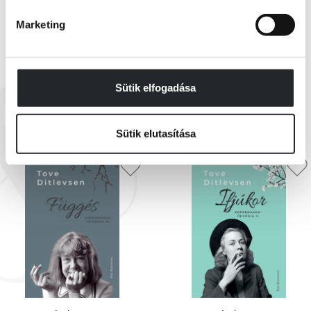
Marketing
„Sötét a gyerekkor, és nyüszít, mint egy pincébe zárt, elfelejtett kis
állat. Látni, mint a leheletet a hidegben, olykor túl kicsi, olykor túl nagy.
Soha nem illik pontosan az emberhez. Csak akkor lehet nyugodtan
szemlélni, és úgy beszélni róla, mint egy túlélt betegségről, amikor már
Sütik elfogadása
EZEK IS ÉRDEKELHETNEK
levetetted magadról, mint egy inget.”
Sütik elutasítása
Tove Ditlevsen (1917–1976) a 20. századi dán irodalom legeredetibb női
hangja. Koppenhága munkásnegyedében, Vesterbróban nőtt fel, első
költeményeit 12 évesen írta. Hosszú alkotói pályafutása során több mint
harminc verseskötetet, regényt, novellát, gyerekkönyvet és memoárt írt,
amelyek középpontjában a szorongás, a traumák és a lelki vívódások
állnak. Írásaiban elmosódnak a határok önéletrajz és fikció között,
megelőzve ezzel az autofikció olyan kortárs klasszikusait, mint Rachel
Cusk és Karl Ove Knausgård. Műveit mintegy harminc nyelvre
lefordították.