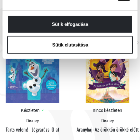
EZEK IS ÉRDEKELHETNEK
Sütik elfogadása
Sütik elutasítása
Készleten
nincs készleten
Disney
Disney
Tarts velem! - Jégvarázs: Olaf
Aranyhaj: Az örökkön örökké előtt