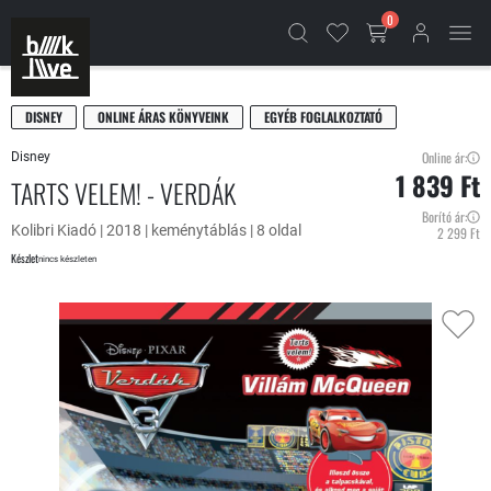
0
DISNEY
ONLINE ÁRAS KÖNYVEINK
EGYÉB FOGLALKOZTATÓ
Online ár:
Disney
1 839 Ft
TARTS VELEM! - VERDÁK
Borító ár:
Kolibri Kiadó | 2018 | keménytáblás | 8 oldal
2 299 Ft
Készlet
nincs készleten