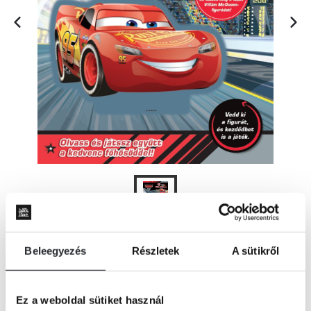
Beleegyezés
Részletek
A sütikről
ÉRTESÍTÉST KÉREK
Ez a weboldal sütiket használ
Olvass és játssz együtt a kedvenc főhősöddel!