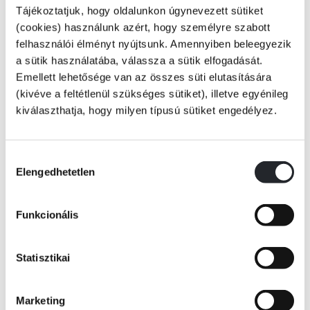
Tájékoztatjuk, hogy oldalunkon úgynevezett sütiket
(cookies) használunk azért, hogy személyre szabott
Vedd ki a figurát, és kezdődhet is a játék. Illeszd össze a talpacskával,
felhasználói élményt nyújtsunk. Amennyiben beleegyezik
és alkosd meg a saját Villám McQueen-figurádat!
a sütik használatába, válassza a sütik elfogadását.
Emellett lehetősége van az összes süti elutasítására
(kivéve a feltétlenül szükséges sütiket), illetve egyénileg
KÖNYV ADATAI
kiválaszthatja, hogy milyen típusú sütiket engedélyez.
VIDEÓK
Hozzájárulás
Elengedhetetlen
kiválasztása
Funkcionális
RÉSZLET A KÖNYVBŐL
Statisztikai
Marketing