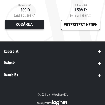
Online ár:
Online ár:
1 839 Ft
1 599 Ft
Borító ár:
2 299 Ft
Borító ár:
1 999 Ft
KOSÁRBA
ÉRTESÍTÉST KÉREK
Kapcsolat
Rólunk
Rendelés
© 2024 Libri Könyvkiadó Kft.
Webfejlesztés: