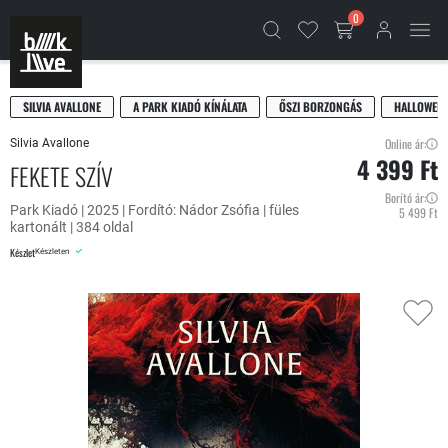
0
SILVIA AVALLONE
A PARK KIADÓ KÍNÁLATA
ŐSZI BORZONGÁS
HALLOWEE
Online ár:
Silvia Avallone
4 399 Ft
FEKETE SZÍV
Borító ár:
Park Kiadó | 2025 | Fordító: Nádor Zsófia | füles
5 499 Ft
kartonált | 384 oldal
Készlet
Készleten