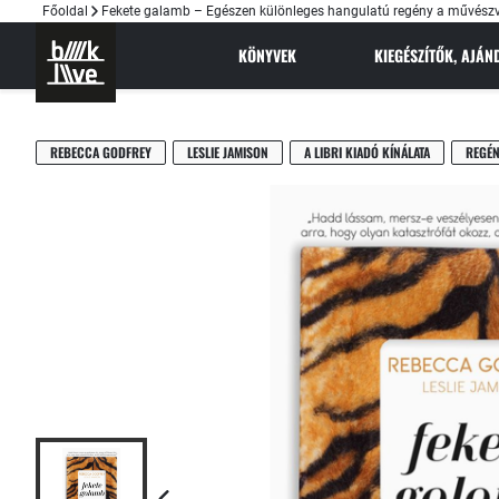
Főoldal
Fekete galamb – Egészen különleges hangulatú regény a művészv
KÖNYVEK
KIEGÉSZÍTŐK, AJÁ
REBECCA GODFREY
LESLIE JAMISON
A LIBRI KIADÓ KÍNÁLATA
REGÉ