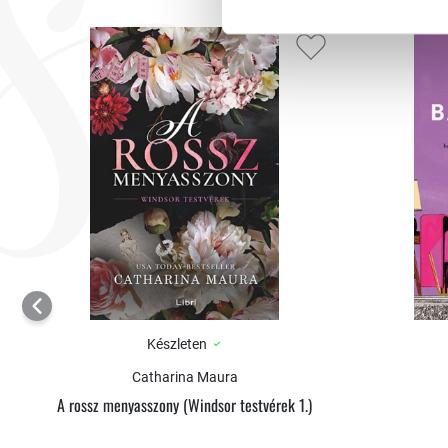
addig, míg el nem jött a pillanat, hogy bevezessék Ava Fairchildot… „A
helyeztek el a philadelphiai Stratford Hotel báltermének szellőzőaknái
talán a madarak gondozásával megbízott fiúk bosszúja volt. A galambok
megfeledkeztek, nem is foglalkoztak velük, egészen addig, míg el nem 
Fairchildot…
Először valami ütést hallott, a vendégek egy emberként felhördültek
mást, csak kemény, nehézkes puffanásokat. A madarak hullottak körül
szellőzőnyíláson. Döglött volt mindegyik, tolluk megfeketedett holtukb
A család valami felemelő élményt szeretett volna, valamit, ami a tiszt
galambok hevertek a lányuk körül, ólmos-mereven…
– Hozzád jobban illene, hogy döglött madarak potyogjanak a mennyeze
kihívásnak hangzott. Hadd lássam, mersz-e veszélyesen élni, ahogy én?
okozz, amiből később legenda lesz?”
Készleten
Catharina Maura
A rossz menyasszony (Windsor testvérek 1.)