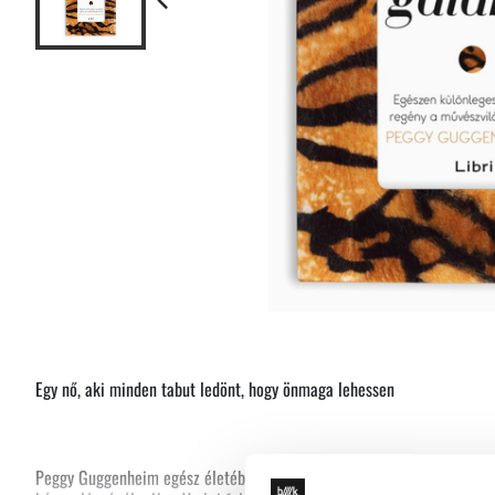
Egy nő, aki minden tabut ledönt, hogy önmaga lehessen
Peggy Guggenheim egész életében csak egy dolgot akart: hogy szeress