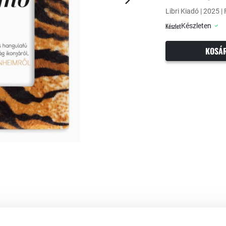
Libri Kiadó | 2025 | 
Készlet
Készleten
KOSÁ
ék. Rideg anyját azonban jobban érdeklik