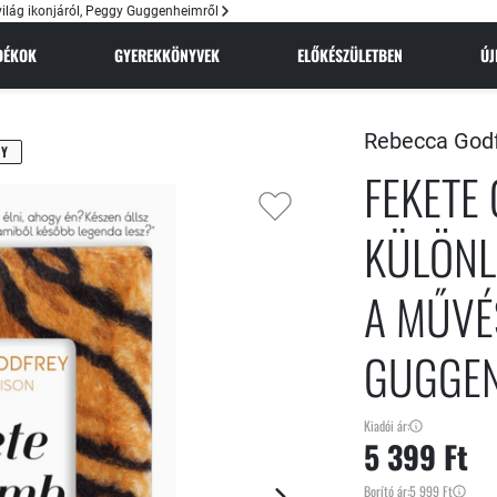
ilág ikonjáról, Peggy Guggenheimről
NDÉKOK
GYEREKKÖNYVEK
ELŐKÉSZÜLETBEN
Ú
Rebecca Godf
NY
FEKETE
KÜLÖNL
A MŰVÉ
GUGGE
Kiadói ár:
5 399 Ft
Borító ár:
5 999 Ft