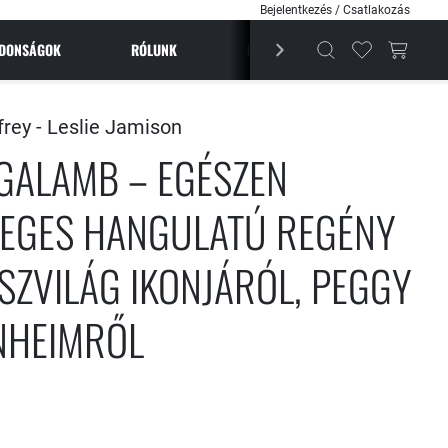
Bejelentkezés / Csatlakozás
JDONSÁGOK
RÓLUNK
BESTSELLEREK
MAGAZI
rey -
Leslie Jamison
 GALAMB – EGÉSZEN
EGES HANGULATÚ REGÉNY
SZVILÁG IKONJÁRÓL, PEGGY
NHEIMRŐL