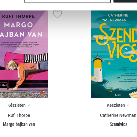
va Fairchild első bálján fehér galambokat
ban. Talán elfogyott a levegő a szűk helyen,
ról, mihelyt odavitték őket, szinte azonnal
jött a pillanat, hogy bevezessék Ava
, aztán másodpercekig nem hallott semmi
ötte, nem repültek, hanem kizuhantak a
an, és egyenest a vacsoraasztalra potyogtak.
aságot jelképezi. Ehelyett azonban döglött
tről a bálodon – mondta. Ez egyfajta
 Készen állsz arra, hogy olyan katasztrófát
Készleten
Készleten
Rufi Thorpe
Catherine Newman
Margo bajban van
Szendvics