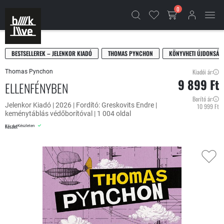
0
BESTSELLEREK – JELENKOR KIADÓ
THOMAS PYNCHON
KÖNYVHETI ÚJDONSÁG
Kiadói ár:
Thomas Pynchon
9 899 Ft
ELLENFÉNYBEN
Borító ár:
Jelenkor Kiadó | 2026 | Fordító: Greskovits Endre |
10 999 Ft
keménytáblás védőborítóval | 1 004 oldal
Készlet
Készleten