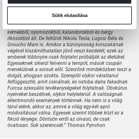
következtessenek rá. Tekintélyes szereplőgárdánk
anarchistákból, léghajósokból, szerencsejátékosokból,
iparmágnásokból, drograjongókból, ártatlanokból és
Sütik elutasítása
dekadensekből, matematikusokból, őrült tudósokból,
sámánokból, médiumokból és illuzionistákból,
kémekből, nyomozókból, kalandorokból és bérgy
ilkosokból áll. De feltűnik Nikola Tesla, Lugosi Béla és
Groucho Marx is. Amikor a bizonyosság korszakának
végével kiszámíthatatlan jövő veszi kezdetét, ezek az
emberek többnyire csak folytatni próbálják az életüket.
Egyeseknek sikerül felvenni a tempót, mások csupán
menekülnek a sorsuk elől. Szerzőnk mindeközben teszi a
dolgát, ahogyan szokta. Szereplői olykor váratlanul
felfüggesztik, amit csinálnak, és ostoba dalra fakadnak.
Furcsa szexuális tevékenységeket folytatnak. Obskúrus
nyelveket beszélnek, olykor helytelenül. A valóságnak
ellentmondó események történnek. Ha nem is a világ
tárul elénk, akkor az, amivé a világ egy-két apró
módosítással válna. Egyesek szerint többek közt ez a
fikció lényege. Döntsön erről az olvasó, de csak
óvatosan. Sok szerencsét.” Thomas Pynchon