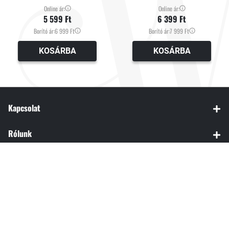
Online ár:
Online ár:
5 599 Ft
6 399 Ft
Borító ár:
6 999 Ft
Borító ár:
7 999 Ft
KOSÁRBA
KOSÁRBA
Kapcsolat
Rólunk
Rendelés
© 2024 Libri Könyvkiadó Kft.
Webfejlesztés: