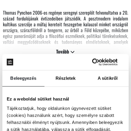
Thomas Pynchon 2006-os regénye seregnyi szereplőt felvonultatva a 20.
század fordulójának évtizedeiben játszódik. A posztmodern irodalom
kultikus szerzője a műfaj kereteit feszegetve kalauzol minket országról
országra, szárazföldről a tengerre, az űrből a Föld közepébe, miközben
egész panorámáját adja a filozófiai eszméknek, politikai törekvéseknek,
vallási meggyőződéseknek és tudományos elméleteknek, amelyek
meghatározzák világunkat.
Tovább
KÖNYV ADATAI
A különböző szereplők küzdelmeiről, kalandjairól, szenvedélyeiről és
rejtélyes küldetéseiről mesélve Pynchon erőteljes kritikát fogalmaz meg
a kapitalizmussal szemben, valamint olyan örökké aktuális témákat jár
Beleegyezés
Részletek
A sütikről
körül nagy alapossággal, sötét humorral és zabolázhatatlan fantáziával,
mint az identitás, szexualitás, társadalmi egyenlőtlenség vagy a
VIDEÓK
technológiai fejlődés.
Ez a weboldal sütiket használ
Az
Ellenfényben
múlt és jelen, fikció és valóság, helyszínek és ideák,
Tájékoztatjuk, hogy oldalunkon úgynevezett sütiket
műfajok és történetek szórakoztató és végtelenül gazdag labirintusa,
RÉSZLET A KÖNYVBŐL
(cookies) használunk azért, hogy személyre szabott
amelyben garantáltan elveszünk – de Pynchon nagyregényében
felhasználói élményt nyújtsunk. Amennyiben beleegyezik
eltévedni is megéri.
a sütik használatába, válassza a sütik elfogadását.