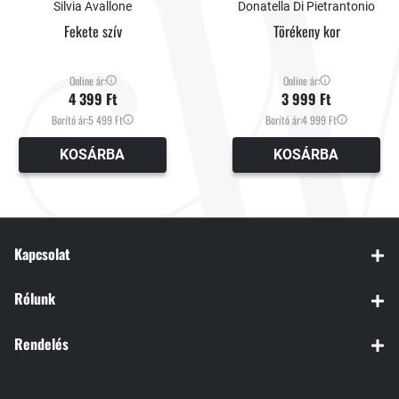
él.
Silvia Avallone
Donatella Di Pietrantonio
Fekete szív
Törékeny kor
Online ár:
Online ár:
4 399 Ft
3 999 Ft
Borító ár:
5 499 Ft
Borító ár:
4 999 Ft
KOSÁRBA
KOSÁRBA
Kapcsolat
Rólunk
Rendelés