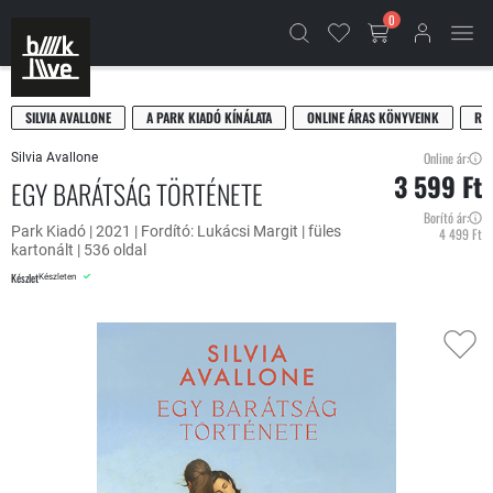
0
SILVIA AVALLONE
A PARK KIADÓ KÍNÁLATA
ONLINE ÁRAS KÖNYVEINK
RE
Online ár:
Silvia Avallone
3 599 Ft
EGY BARÁTSÁG TÖRTÉNETE
Borító ár:
Park Kiadó | 2021 | Fordító: Lukácsi Margit | füles
4 499 Ft
kartonált | 536 oldal
Készlet
Készleten