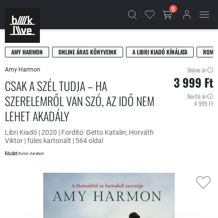
0
AMY HARMON
ONLINE ÁRAS KÖNYVEINK
A LIBRI KIADÓ KÍNÁLATA
ROMAN
Online ár:
Amy Harmon
3 999 Ft
CSAK A SZÉL TUDJA – HA
SZERELEMRŐL VAN SZÓ, AZ IDŐ NEM
Borító ár:
4 999 Ft
LEHET AKADÁLY
Libri Kiadó | 2020 | Fordító: Getto Katalin; Horváth
Viktor | füles kartonált | 564 oldal
Készlet
Utolsó darabok