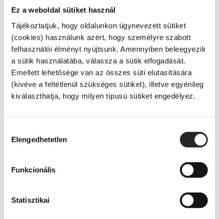
New York, reggel nyolc óra.
Ez a weboldal sütiket használ
Tájékoztatjuk, hogy oldalunkon úgynevezett sütiket
Alice, a fiatal párizsi rendőrnő és Gabriel, az amerikai jazz-zongorista
(cookies) használunk azért, hogy személyre szabott
egymáshoz bilincselve ébrednek egy padon a Central Parkban.
felhasználói élményt nyújtsunk. Amennyiben beleegyezik
a sütik használatába, válassza a sütik elfogadását.
Nem ismerik egymást, és arra sem emlékeznek, hogy valaha találkoztak
Emellett lehetősége van az összes süti elutasítására
volna. Alice előző este barátnőivel a Champs-Élysées-n bulizott, Gabriel
(kivéve a feltétlenül szükséges sütiket), illetve egyénileg
Tovább
pedig egy dublini klubban zongorázott.
kiválaszthatja, hogy milyen típusú sütiket engedélyez.
KÖNYV ADATAI
Lehetetlen? És mégis…
Hozzájárulás
Elengedhetetlen
kiválasztása
VIDEÓK
Az első döbbenetet megannyi kérdés követi. Hogy kerültek ilyen
Funkcionális
veszélyes helyzetbe? Honnan származik a vérfolt Alice ingén? Miért
hiányzik egy töltény a fegyveréből? Ha meg akarják érteni, mi történik
RÉSZLET A KÖNYVBŐL
velük, és visszatérni régi életükhöz, Alice és Gabriel kénytelenek
Statisztikai
összefogni. Az igazság, amire rábukkannak, fenekestül felforgatja az
életüket…