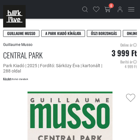
0
GUILLAUME MUSSO
A PARK KIADÓ KÍNÁLATA
ŐSZI BORZONGÁS
ONLINE 
Online ár:
Guillaume Musso
3 999 Ft
CENTRAL PARK
Borító ár:
Park Kiadó | 2025 | Fordító: Sárközy Éva | kartonált |
4 999 Ft
288 oldal
Készlet
Utolsó darabok