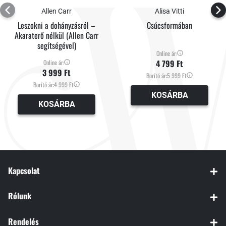
Allen Carr
Alisa Vitti
Leszokni a dohányzásról –
Csúcsformában
Akaraterő nélkül (Allen Carr
segítségével)
Online ár:
4 799 Ft
Online ár:
3 999 Ft
Borító ár:
5 999 Ft
Borító ár:
4 999 Ft
KOSÁRBA
KOSÁRBA
Kapcsolat
Rólunk
Rendelés