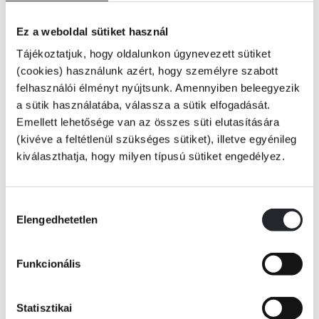
A bélrendszer közel 8 méter hosszával a legnagyobb szervünk, mégis
Ez a weboldal sütiket használ
kínos beszélnünk róla. Kakilás, hányás, hasmenés... pfuj, gusztustalan!
Tájékoztatjuk, hogy oldalunkon úgynevezett sütiket
Pedig ha meggondoljuk, hogy immunrendszerünk 80%-ban a beleink
(cookies) használunk azért, hogy személyre szabott
állapotától függ, akkor ez nem kis dolog. Egyre nyilvánvalóbb -
felhasználói élményt nyújtsunk. Amennyiben beleegyezik
tudományos adatok igazolják -, hogy a túlsúly, a depresszió, a különféle
a sütik használatába, válassza a sütik elfogadását.
allergiák és számos komoly betegség mind-mind összefüggenek beleink
Emellett lehetősége van az összes süti elutasítására
állapotával. Ha tehát egészségesek akarunk maradni, törődnünk kell az
(kivéve a feltétlenül szükséges sütiket), illetve egyénileg
Tovább
emésztésünkkel. Giulia Enders fiatal német kutatóorvos könnyed
kiválaszthatja, hogy milyen típusú sütiket engedélyez.
hangvételű könyvében közérthetően és szellemesen kalauzol el a belek
KÖNYV ADATAI
világába. Számos praktikus tanáccsal is szolgál, hogy a sokak életét
megkeserítő kisebb-nagyobb emésztési gondoknak végre búcsút
Hozzájárulás
lehessen inteni.
Elengedhetetlen
kiválasztása
VIDEÓK
Funkcionális
RÉSZLET A KÖNYVBŐL
Statisztikai