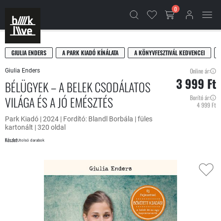
0
GIULIA ENDERS
A PARK KIADÓ KÍNÁLATA
A KÖNYVFESZTIVÁL KEDVENCEI
Online ár:
Giulia Enders
3 999 Ft
BÉLÜGYEK – A BELEK CSODÁLATOS
VILÁGA ÉS A JÓ EMÉSZTÉS
Borító ár:
4 999 Ft
Park Kiadó | 2024 | Fordító: Blandl Borbála | füles
kartonált | 320 oldal
Készlet
Utolsó darabok