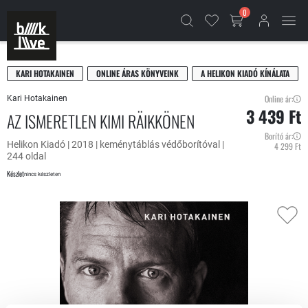
0
KARI HOTAKAINEN
ONLINE ÁRAS KÖNYVEINK
A HELIKON KIADÓ KÍNÁLATA
Online ár:
Kari Hotakainen
3 439 Ft
AZ ISMERETLEN KIMI RÄIKKÖNEN
Borító ár:
Helikon Kiadó | 2018 | keménytáblás védőborítóval |
4 299 Ft
244 oldal
Készlet
nincs készleten