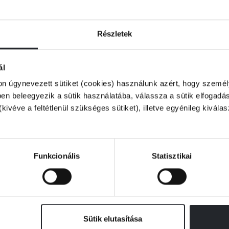
ok mesélik el, akik akár az eredeti verziók
a megalkotásában. Ismerd meg a különféle
rek munkásságáról és a sokszínű pályákról,
anításra és városfejlesztésre gyakorolt
Részletek
craftEdu és Education vagy a Block by Block,
ál
on úgynevezett sütiket (cookies) használunk azért, hogy személy
usztrált kötetben olyan személyek mesélnek a
n beleegyezik a sütik használatába, válassza a sütik elfogadás
ól, popkulturális kölcsönhatásokról és a
(kivéve a feltétlenül szükséges sütiket), illetve egyénileg kivála
ívigazgatója, Jens „Jeb” Bergensten, a
d, hogy elkalauzoljunk a játék múltjába, és
Funkcionális
Statisztikai
Sütik elutasítása