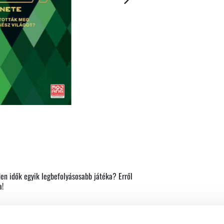
en idők egyik legbefolyásosabb játéka? Erről
a!