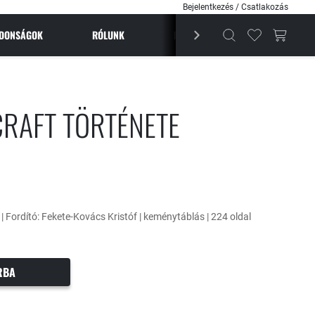
Bejelentkezés / Csatlakozás
JDONSÁGOK
RÓLUNK
BESTSELLEREK
MAGAZI
CRAFT TÖRTÉNETE
 | Fordító: Fekete-Kovács Kristóf | keménytáblás | 224 oldal
RBA