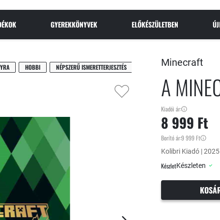
NDÉKOK
GYEREKKÖNYVEK
ELŐKÉSZÜLETBEN
Ú
Minecraft
NYRA
HOBBI
NÉPSZERŰ ISMERETTERJESZTÉS
A MINE
Kiadói ár:
8 999 Ft
Borító ár:
9 999 Ft
Kolibri Kiadó | 2025
Készlet
Készleten
KOSÁ