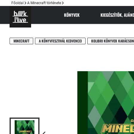
Főoldal
A Minecraft története
KÖNYVEK
KIEGÉSZÍTŐK, AJÁ
MINECRAFT
A KÖNYVFESZTIVÁL KEDVENCEI
KOLIBRI KÖNYVEK KARÁCSO