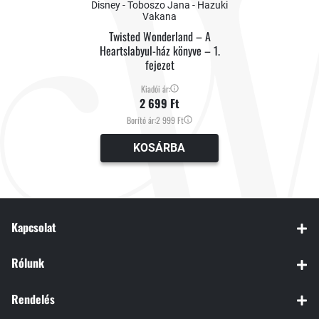
Disney - Toboszo Jana - Hazuki
Vakana
Twisted Wonderland – A
Heartslabyul-ház könyve – 1.
fejezet
Kiadói ár:
2 699 Ft
Borító ár:
2 999 Ft
KOSÁRBA
Kapcsolat
Rólunk
Rendelés