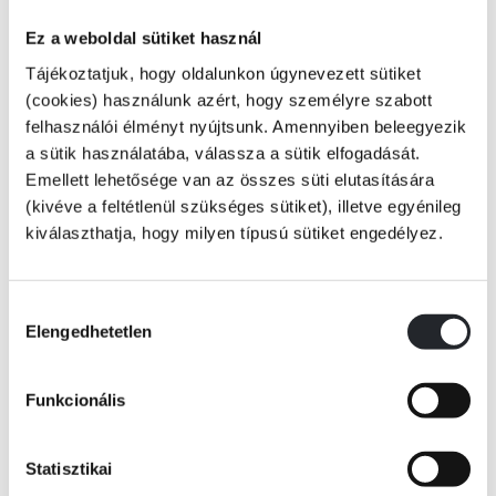
Ismerd meg az animék és a mangák világát!
Ez a weboldal sütiket használ
Tájékoztatjuk, hogy oldalunkon úgynevezett sütiket
(cookies) használunk azért, hogy személyre szabott
A manga és az anime meghódította a nyugatot! Szeretnéd megismerni a
felhasználói élményt nyújtsunk. Amennyiben beleegyezik
titkait? Ebben a kiadványban bemutatjuk a műfaj keletkezését,
a sütik használatába, válassza a sütik elfogadását.
legjelentősebb alkotóit, a kihagyhatatlan régi és új történeteket. Tudd
Emellett lehetősége van az összes süti elutasítására
Tovább
meg, hogyan rajzolhatsz saját karaktereket, és ismerkedj meg a japán
(kivéve a feltétlenül szükséges sütiket), illetve egyénileg
kultúrában gyökerező műfaji sajátosságokkal!
KÖNYV ADATAI
kiválaszthatja, hogy milyen típusú sütiket engedélyez.
Hozzájárulás
VIDEÓK
Elengedhetetlen
kiválasztása
Funkcionális
RÉSZLET A KÖNYVBŐL
Statisztikai