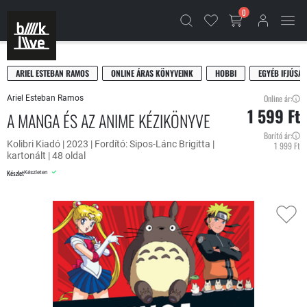
0
ARIEL ESTEBAN RAMOS
ONLINE ÁRAS KÖNYVEINK
HOBBI
EGYÉB IFJÚSÁG
Online ár:
Ariel Esteban Ramos
1 599 Ft
A MANGA ÉS AZ ANIME KÉZIKÖNYVE
Borító ár:
Kolibri Kiadó | 2023 | Fordító: Sipos-Lánc Brigitta |
1 999 Ft
kartonált | 48 oldal
Készlet
Készleten