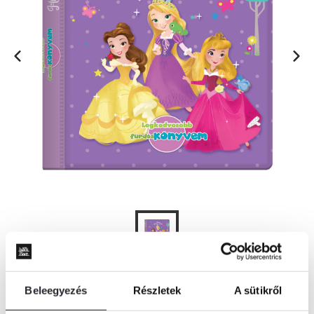
ÉRTESÍTÉST KÉREK
Beleegyezés
Részletek
A sütikről