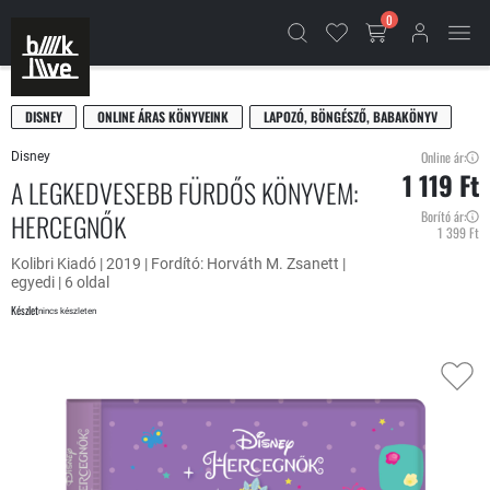
0
DISNEY
ONLINE ÁRAS KÖNYVEINK
LAPOZÓ, BÖNGÉSZŐ, BABAKÖNYV
Online ár:
Disney
1 119 Ft
A LEGKEDVESEBB FÜRDŐS KÖNYVEM:
HERCEGNŐK
Borító ár:
1 399 Ft
Kolibri Kiadó | 2019 | Fordító: Horváth M. Zsanett |
egyedi | 6 oldal
Készlet
nincs készleten