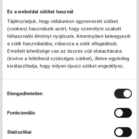
Ez a weboldal sütiket használ
Legyen játék a fürdés ezzel a vízben is fellapozható könyvecskével.
Tájékoztatjuk, hogy oldalunkon úgynevezett sütiket
Olvass és pancsolj kedvenc hercegnőiddel!
(cookies) használunk azért, hogy személyre szabott
felhasználói élményt nyújtsunk. Amennyiben beleegyezik
a sütik használatába, válassza a sütik elfogadását.
Emellett lehetősége van az összes süti elutasítására
Fordította: Horváth M. Zsanett
(kivéve a feltétlenül szükséges sütiket), illetve egyénileg
Tovább
kiválaszthatja, hogy milyen típusú sütiket engedélyez.
KÖNYV ADATAI
Hozzájárulás
Elengedhetetlen
kiválasztása
VIDEÓK
Funkcionális
RÉSZLET A KÖNYVBŐL
Statisztikai