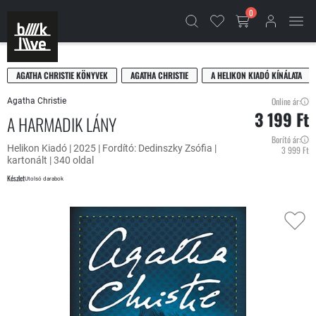
0
AGATHA CHRISTIE KÖNYVEK
AGATHA CHRISTIE
A HELIKON KIADÓ KÍNÁLATA
Online ár:
Agatha Christie
3 199 Ft
A HARMADIK LÁNY
Borító ár:
Helikon Kiadó | 2025 | Fordító: Dedinszky Zsófia |
3 999 Ft
kartonált | 340 oldal
Készlet
Utolsó darabok