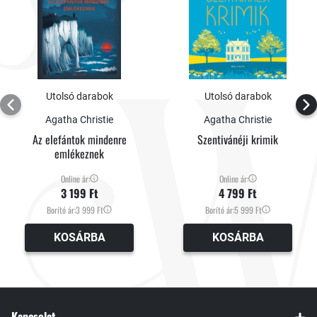
Utolsó darabok
Utolsó darabok
Agatha Christie
Agatha Christie
Az elefántok mindenre
Szentivánéji krimik
emlékeznek
Online ár:
Online ár:
3 199 Ft
4 799 Ft
Borító ár:
3 999 Ft
Borító ár:
5 999 Ft
KOSÁRBA
KOSÁRBA
Kapcsolat