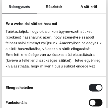
Beleegyezés
Részletek
A sütikről
Hercule Poirot épp reggeli csokoládéját kortyolgatja és következő
lépésén gondolkozik, mikor inasa, George, egy meglehetősen zavart
lányt jelent be, aki egy olyan gyilkosságról akar beszélni vele, amelyet
Ez a weboldal sütiket használ
„lehetséges, hogy elkövetett”. De hogyan lehet valaki bizonytalan egy
általa elkövetett gyilkosságban? A rejtély megoldásához hippiken,
Tájékoztatjuk, hogy oldalunkon úgynevezett sütiket
festőkön és Afrikából hazatért kalandorokon keresztül vezet az út – de
(cookies) használunk azért, hogy személyre szabott
bármilyen idegennek is tűnjön a hatvanas évek bohém londoni miliője
Tovább
felhasználói élményt nyújtsunk. Amennyiben beleegyezik
Poirot-tól, kedvenc szeleburdi krimiírónőnk, Ariadne Oliver és a
legendás kis szürke agysejtek most is a segítségére sietnek…
a sütik használatába, válassza a sütik elfogadását.
KÖNYV ADATAI
Emellett lehetősége van az összes süti elutasítására
(kivéve a feltétlenül szükséges sütiket), illetve egyénileg
kiválaszthatja, hogy milyen típusú sütiket engedélyez.
VIDEÓK
Hozzájárulás
Elengedhetetlen
kiválasztása
RÉSZLET A KÖNYVBŐL
Funkcionális