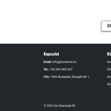
É
Kapcsolat
Ró
Email:
info@booklove.hu
Ki
Tel.:
+36 204 469 267
Ál
Cím:
1066 Budapest, Nyugati tér 1.
Ad
Süt
© 2024 Libri Könyvkiadó Kft.