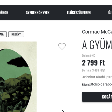
NDÉKOK
GYEREKKÖNYVEK
ELŐKÉSZÜLETBEN
Ú
Cormac McCa
ATA
REGÉNY
A GYÜM
Online ár:
2 799 Ft
Borító ár:
3 499 Ft
Jelenkor Kiadó | 202
Készlet
Utolsó darabo
KOSÁ