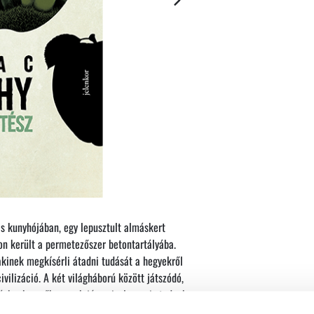
is kunyhójában, egy lepusztult almáskert
don került a permetezőszer betontartályába.
akinek megkísérli átadni tudását a hegyekről
civilizáció. A két világháború között játszódó,
ásba, hogy ők maguk jószerivel nem is tudnak
gtörténnének velük.