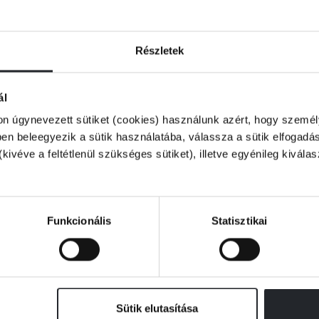
 a létfenntartásért törvényen kívül is
natfelvételeivel az Appalache-hegység déli
Részletek
sszikussá vált írót. Cormac McCarthy első
amerikai író életművének.
ál
on úgynevezett sütiket (cookies) használunk azért, hogy személy
n beleegyezik a sütik használatába, válassza a sütik elfogadás
(kivéve a feltétlenül szükséges sütiket), illetve egyénileg kivála
Funkcionális
Statisztikai
Sütik elutasítása