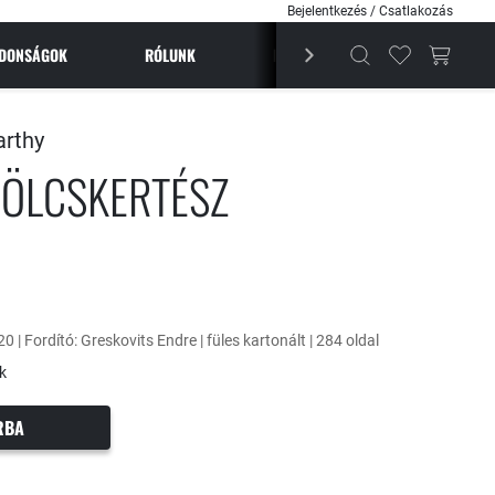
Bejelentkezés / Csatlakozás
JDONSÁGOK
RÓLUNK
BESTSELLEREK
MAGAZI
rthy
ÖLCSKERTÉSZ
0 | Fordító: Greskovits Endre | füles kartonált | 284 oldal
k
RBA