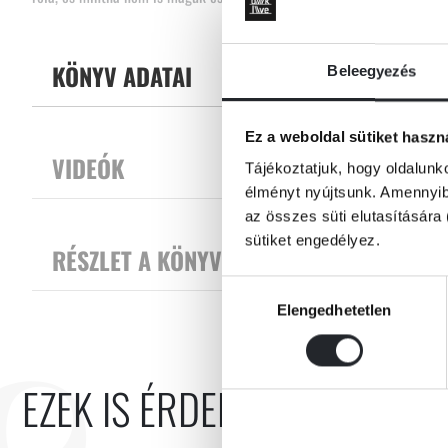
Tovább
A regény néhány erőteljes vonással fölvázolt helyzeteivel és alakjaival,
elszántan küzdő kisemberek életének ábrázolásával és plasztikus pilla
KÖNYV ADATAI
Beleegyezés
tájairól rögtön teljes fegyverzetben állítja elénk az immár kortárs kla
regénye, az 1965-ben megjelent A gyümölcskertész méltó nyitánya az 
Ez a weboldal sütiket haszn
VIDEÓK
Tájékoztatjuk, hogy oldalunk
élményt nyújtsunk. Amennyibe
az összes süti elutasítására 
sütiket engedélyez.
RÉSZLET A KÖNYVBŐL
Hozzájárulás
Elengedhetetlen
kiválasztása
EZEK IS ÉRDEKELHETNEK