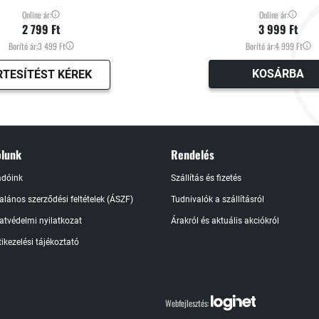
Online ár:
Online ár:
2 799 Ft
3 999 Ft
Borító ár:
3 499 Ft
Borító ár:
4 999 Ft
KOSÁRBA
RTESÍTÉST KÉREK
lunk
Rendelés
adóink
Szállítás és fizetés
talános szerződési feltételek (ÁSZF)
Tudnivalók a szállításról
atvédelmi nyilatkozat
Árakról és aktuális akciókról
ikezelési tájékoztató
Webfejlesztés: