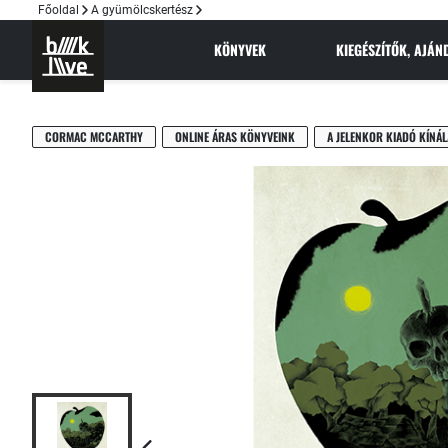
Főoldal
A gyümölcskertész
KÖNYVEK
KIEGÉSZÍTŐK, AJÁ
CORMAC MCCARTHY
ONLINE ÁRAS KÖNYVEINK
A JELENKOR KIADÓ KÍNÁL