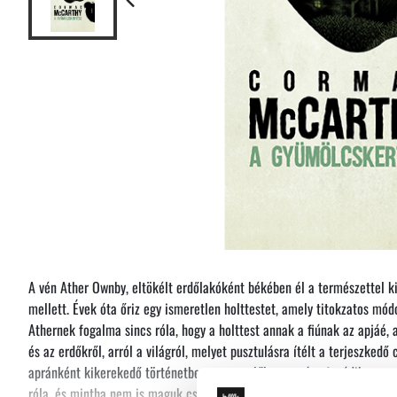
A vén Ather Ownby, eltökélt erdőlakóként békében él a természettel k
mellett. Évek óta őriz egy ismeretlen holttestet, amely titokzatos mó
Athernek fogalma sincs róla, hogy a holttest annak a fiúnak az apjáé, 
és az erdőkről, arról a világról, melyet pusztulásra ítélt a terjeszkedő 
apránként kikerekedő történetben a szereplők sorsa úgy fonódik egym
róla, és mintha nem is maguk cselekednének, hanem a dolgok csak me