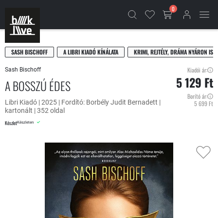
0
SASH BISCHOFF
A LIBRI KIADÓ KÍNÁLATA
KRIMI, REJTÉLY, DRÁMA NYÁRON IS!
Kiadói ár:
Sash Bischoff
5 129 Ft
A BOSSZÚ ÉDES
Borító ár:
Libri Kiadó | 2025 | Fordító: Borbély Judit Bernadett |
5 699 Ft
kartonált | 352 oldal
Készlet
Készleten