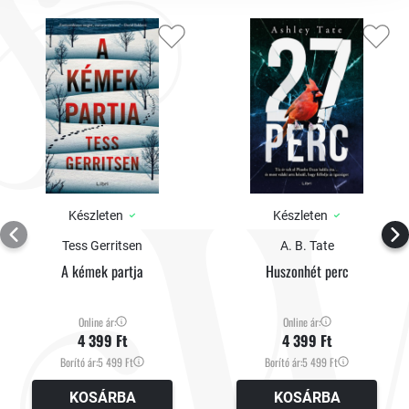
Készleten
Készleten
Tess Gerritsen
A. B. Tate
A kémek partja
Huszonhét perc
Online ár:
Online ár:
4 399 Ft
4 399 Ft
Borító ár:
5 499 Ft
Borító ár:
5 499 Ft
KOSÁRBA
KOSÁRBA