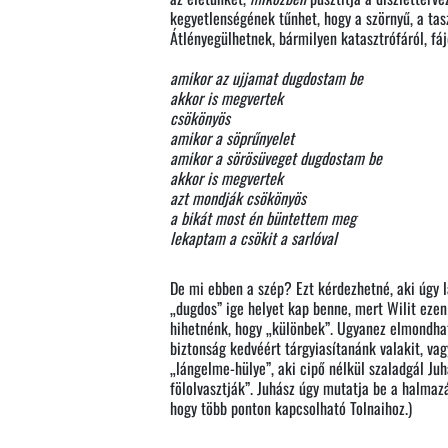
kegyetlenségének tűnhet, hogy a szörnyű, a tas
Átlényegülhetnek, bármilyen katasztrófáról, fá
amikor az ujjamat dugdostam be
akkor is megvertek
csökönyös
amikor a söprűnyelet
amikor a sörösüveget dugdostam be
akkor is megvertek
azt mondják csökönyös
a bikát most én büntettem meg
lekaptam a csökit a sarlóval
De mi ebben a szép? Ezt kérdezhetné, aki úgy 
„dugdos” ige helyet kap benne, mert Wilit ezen
hihetnénk, hogy „különbek”. Ugyanez elmondható
biztonság kedvéért tárgyiasítanánk valakit, vag
„lángelme-hülye”, aki cipő nélkül szaladgál Ju
fölolvasztják”. Juhász úgy mutatja be a halmazá
hogy több ponton kapcsolható Tolnaihoz.)