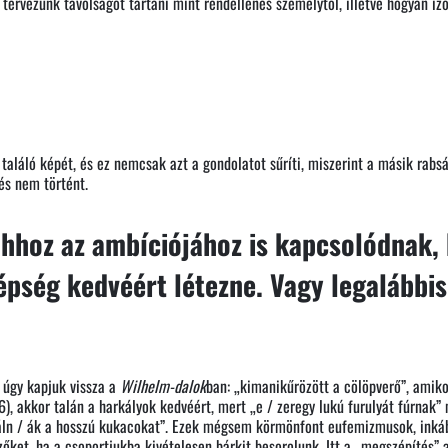
l tervezünk távolságot tartani mint rendellenes személytől, illetve hogyan i
 találó képét, és ez nemcsak azt a gondolatot sűríti, miszerint a másik rab
és nem történt.
ahhoz az ambíciójához is kapcsolódnak, 
épség kedvéért létezne. Vagy legalábbis
 úgy kapjuk vissza a
Wilhelm-dalok
ban: „kimanikűrözött a cölöpverő”, amiko
, akkor talán a harkályok kedvéért, mert „e / zeregy lukú furulyát fúrnak”
ln / ák a hosszú kukacokat”. Ezek mégsem körmönfont eufemizmusok, inkább 
zőket, ha a csoportjukba kivételesen bárkit besorolunk. Itt a „megszépítés”