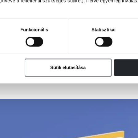
(kivéve a feltétlenül szükséges sütiket), illetve egyénileg kivála
matban
Funkcionális
Statisztikai
zet válik voyeurré, kamillatekintetűvé. Másfelől, persze, felvetődik, hogy m
 viszont olyan vágy marad, amelyik az erotikus szerelmi költészet emlékezet
t:
Sütik elutasítása