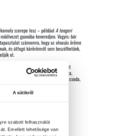
n komoly szerepe lesz – például
A tengeri
műélvezet gyanúba keveredjen. Vagyis: bár
s tapasztalat számomra, hogy az olvasás öröme
lnak, és átfogó kárörömről sem beszélhetünk,
eljük el.
, 2014), mohóságot és könyörtelenséget
r a bokor maga a rokokó, ágai, virágzata,
i is ezt a kettősséget hordozzák. Nem csoda,
A sütikről
re szabott felhasználói
át. Emellett lehetősége van