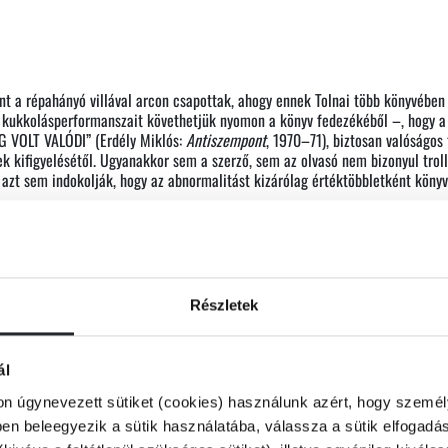
int a répahányó villával arcon csapottak, ahogy ennek Tolnai több könyvébe
 kukkolásperformanszait követhetjük nyomon a könyv fedezékéből –, hogy a 
 VOLT VALÓDI” (Erdély Miklós:
Antiszempont
, 1970–71), biztosan valóságo
k kifigyelésétől. Ugyanakkor sem a szerző, sem az olvasó nem bizonyul trol
azt sem indokolják, hogy az abnormalitást kizárólag értéktöbbletként könyv
ndják a bokorban”, ahogy Nemes Z. Márió írta (
A hercegprímás elsírja magát
 hosszabb-rövidebb időre. Ez a
Wilhelm-dalok
ból is ismerős lehet, ugyanakko
t. A
Rokokokokó
(1986), az
Agyonvert csipke
(1969) és Tolnai más kötetcíme
Részletek
ál
on úgynevezett sütiket (cookies) használunk azért, hogy személy
n beleegyezik a sütik használatába, válassza a sütik elfogadás