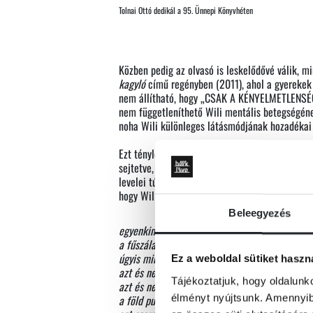
Tolnai Ottó dedikál a 95. Ünnepi Könyvhéten
Közben pedig az olvasó is leskelődővé válik, m
kagyló
című regényben (2011), ahol a gyerekek
nem állítható, hogy „CSAK A KÉNYELMETLENSÉG
nem függetleníthető Wili mentális betegségéne
noha Wili különleges látásmódjának hozadékai 
Ezt tényleg nem tehetjük, a „rokokó halott, mo
sejtetve, azokét, akik beköltöztek a susnyásba
levelei túladagolt finomságával, bármi zajlik ot
hogy Wili így beszél a növényzetről:
Beleegyezés
egyenkint megcsókolom
a fűszálak ezüstporos kis kardját
úgyis mindig azt szerettem volna
Ez a weboldal sütiket haszn
azt és nem ganézni dögöt nyúzni
Tájékoztatjuk, hogy oldalunk
azt és nem hegyes karókkal átverni
élményt nyújtsunk. Amennyibe
a föld puha szívét