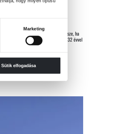
szthatja, hogy milyen típusú
Marketing
aga Wili mennyire lehet a természet része, ha
es változatában ölt alakot. A vallomás 32 évvel
Sütik elfogadása