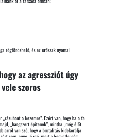
zolálnánk őt a társadalomban:
sága rögtönözhető, és az erőszak nyomai
hogy az agressziót úgy
 vele szoros
r „rázuhant a kezemre”. Ezért van, hogy ha a fa
 majd, „hangszert építenek”, mintha „még élőt
arról van szó, hogy a brutalitás kidekorálja
 azért sem lenne jó szó, mert a kegyetlenség