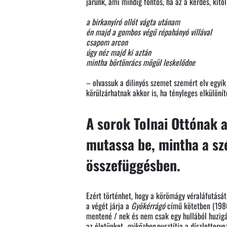
járunk, ami mindig fontos, ha az a kérdés, kitő
a birkanyíró ollót vágta utánam
én majd a gombos végű répahányó villával
csapom arcon
úgy néz majd ki aztán
mintha börtönrács mögül leskelődne
– olvassuk a dilinyós szemet szemért elv egyik
körülzárhatnak akkor is, ha tényleges elkülönít
A sorok Tolnai Ottónak 
mutassa be, mintha a sz
összefüggésben.
Ezért történhet, hogy a körömágy véraláfutását
a végét járja a
Gyökérrágó
című kötetben (1986)
mentené / nek és nem csak egy hullából huzigá
az életünket,
miközben
pusztítja a díszletterve