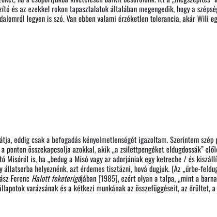
zító és az ezekkel rokon tapasztalatok általában megengedik, hogy a szépség
jdalomról legyen is szó. Van ebben valami érzéketlen tolerancia, akár Wili 
látja, eddig csak a befogadás kényelmetlenségét igazoltam. Szerintem szép
 a ponton összekapcsolja azokkal, akik „a zsilettpengéket eldugdossák” elől
 Misóról is, ha „bedug a Misó vagy az adorjániak egy ketrecbe / és kiszállí
y állatsorba helyeznénk, azt érdemes tisztázni, hová dugjuk. (Az „űrbe-feldu
hász Ferenc
Halott feketerigó
jában [1985], ezért olyan a talpa, „mint a barn
llapotok varázsának és a kétkezi munkának az összefüggéseit, az őrültet, a bo