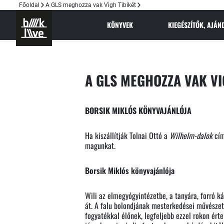
Főoldal
A GLS meghozza vak Vigh Tibikét
KÖNYVEK
KIEGÉSZÍTŐK, AJÁ
A GLS MEGHOZZA VAK VI
BORSIK MIKLÓS KÖNYVAJÁNLÓJA
Ha kiszállítják Tolnai Ottó a
Wilhelm-dalok
cím
magunkat.
Borsik Miklós könyvajánlója
Wili az elmegyógyintézetbe, a tanyára, forró ká
át. A falu bolondjának mesterkedései művészeti
fogyatékkal élőnek, legfeljebb ezzel rokon érte