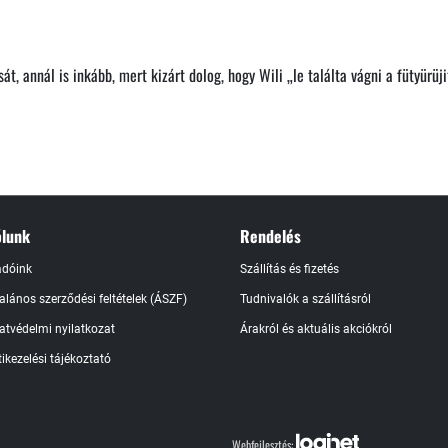
t, annál is inkább, mert kizárt dolog, hogy Wili „le találta vágni a fütyürü
lunk
Rendelés
adóink
Szállítás és fizetés
talános szerződési feltételek (ÁSZF)
Tudnivalók a szállításról
atvédelmi nyilatkozat
Árakról és aktuális akciókról
ikezelési tájékoztató
Webfejlesztés: