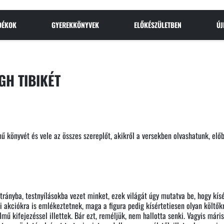
NDÉKOK
GYEREKKÖNYVEK
ELŐKÉSZÜLETBEN
Ú
GH TIBIKÉT
ű könyvét és vele az összes szereplőt, akikről a versekben olvashatunk, elő
trányba, testnyílásokba vezet minket, ezek világát úgy mutatva be, hogy kís
 akciókra is emlékeztetnek, maga a figura pedig kísértetiesen olyan költők
lmű kifejezéssel illettek. Bár ezt, reméljük, nem hallotta senki. Vagyis már