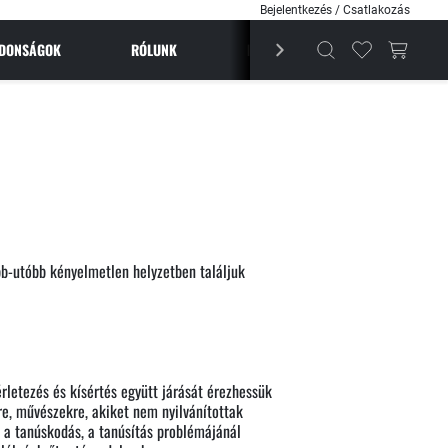
Bejelentkezés / Csatlakozás
JDONSÁGOK
RÓLUNK
BESTSELLEREK
MAGAZI
bb-utóbb kényelmetlen helyzetben találjuk
érletezés és kísértés együtt járását érezhessük
re, művészekre, akiket nem nyilvánítottak
is a tanúskodás, a tanúsítás problémájánál