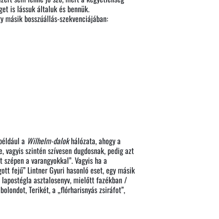
et is lássuk általuk és bennük.
egy másik bosszúállás-szekvenciájában:
 például a
Wilhelm-dalok
hálózata, ahogy a
e, vagyis szintén szívesen dugdosnak, pedig azt
t szépen a varangyokkal”. Vagyis ha a
gott fejű” Lintner Gyuri hasonló eset, egy másik
a lapostégla asztalosenyv, mielőtt fazékban /
londot, Terikét, a „flórharisnyás zsiráfot”,