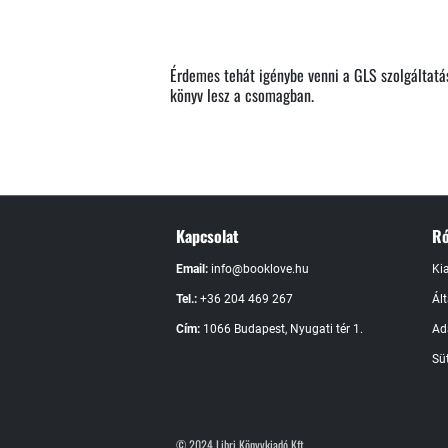
Érdemes tehát igénybe venni a GLS szolgáltatásá
könyv lesz a csomagban.
Kapcsolat
Ró
Email:
info@booklove.hu
Ki
Tel.:
+36 204 469 267
Ál
Cím:
1066 Budapest, Nyugati tér 1.
Ad
Süt
© 2024 Libri Könyvkiadó Kft.