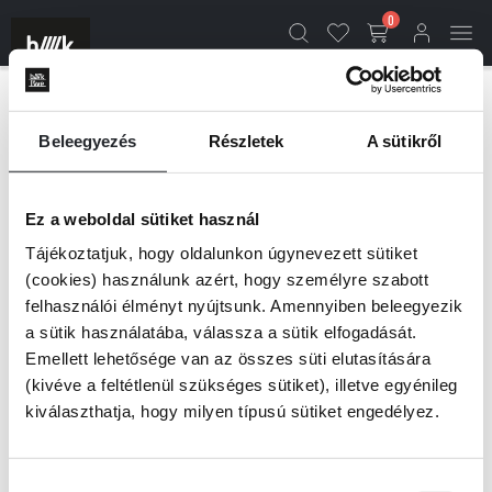
0
RÓLUNK - LIBRI
Beleegyezés
Részletek
A sütikről
Libri Kiadó
Ez a weboldal sütiket használ
A 2011-ben alapított
Libri Kiadó
a hazai könyvpiac meghatározó
Tájékoztatjuk, hogy oldalunkon úgynevezett sütiket
szereplőjeként regényeket, illetve ismeretterjesztő köteteket egyaránt
(cookies) használunk azért, hogy személyre szabott
gondoz, és portfóliójában szinte minden műfaj képviselteti magát a
történelmi vagy romantikus regényektől kezdve a szakácskönyveken át a
felhasználói élményt nyújtsunk. Amennyiben beleegyezik
pszichológiai kézikönyvekig. A kiadó különös figyelmet fordít a jelen
a sütik használatába, válassza a sütik elfogadását.
társadalmi problémáira és kérdéseire, valamint kiemelten fontosnak
Emellett lehetősége van az összes süti elutasítására
tartja a női perspektívából elmesélt történeteket. Legnépszerűbb hazai
(kivéve a feltétlenül szükséges sütiket), illetve egyénileg
szerzői – például Fábián Janka, Szlavicsek Judit, Bibók Bea, Bősze Ádám,
kiválaszthatja, hogy milyen típusú sütiket engedélyez.
Náray Tamás, Frei Tamás, Sal Endre – a sikerlisták állandó szereplői. Az
utóbbi évek nemzetközi bestsellerei közül pedig olyan kötetek jelentek
meg itt, mint Khaled Hosseini regényei, az
Ahol a folyami rákok
énekelnek
(Delia Owens), az
Elrabolt életek
és
A vadon árvái
(Lisa
Hozzájárulás