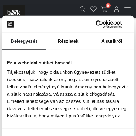
0
RÓLUNK - KOLIBRI
Beleegyezés
Részletek
A sütikről
Kolibri Kiadó
Ez a weboldal sütiket használ
Tájékoztatjuk, hogy oldalunkon úgynevezett sütiket
(cookies) használunk azért, hogy személyre szabott
A Kolibri Kiadó 2012-ben jött létre, egyre szélesedő kínálatában pedig a
felhasználói élményt nyújtsunk. Amennyiben beleegyezik
klasszikus gyerek- és ifjúsági irodalom mellett a Disney- és Marvel-
hősökhöz, valamint a Star Wars, a Minecraft és a DC világához
a sütik használatába, válassza a sütik elfogadását.
kapcsolódó könyvek is megtalálhatóak. Gyerekkönyvkiadóként fontos
Emellett lehetősége van az összes süti elutasítására
szerepük van az olvasóvá nevelésben, ezért a születéstől a felnőtté
(kivéve a feltétlenül szükséges sütiket), illetve egyénileg
válásig igyekeznek olvasmányokat adni a gyerekek és szüleik kezébe. A
kiválaszthatja, hogy milyen típusú sütiket engedélyez.
legkisebbeknek lapozókat, az óvodásoknak képeskönyveket és
meseregényeket, az elsőolvasóknak szépirodalmi és olvasássegítő
kiadványokat, valamint a népszerű Geronimo Stilton-könyveket kínálják.