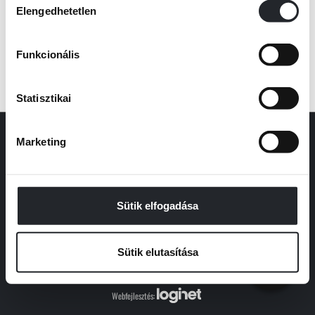
Elengedhetetlen
kiválasztása
Funkcionális
Statisztikai
Kapcsolat
Marketing
Rólunk
Sütik elfogadása
Rendelés
Sütik elutasítása
© 2024 Libri Könyvkiadó Kft.
SZŰRŐK
Webfejlesztés: