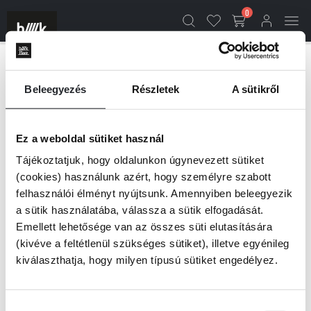
0
TALÁLATOK A(Z) “”
Beleegyezés
Részletek
A sütikről
KIFEJEZÉSRE
Ez a weboldal sütiket használ
TALÁLAT:
0 TERMÉK
Tájékoztatjuk, hogy oldalunkon úgynevezett sütiket
(cookies) használunk azért, hogy személyre szabott
felhasználói élményt nyújtsunk. Amennyiben beleegyezik
Szűrők
Válassz egy rendezési módot
a sütik használatába, válassza a sütik elfogadását.
Emellett lehetősége van az összes süti elutasítására
(kivéve a feltétlenül szükséges sütiket), illetve egyénileg
kiválaszthatja, hogy milyen típusú sütiket engedélyez.
Hozzájárulás