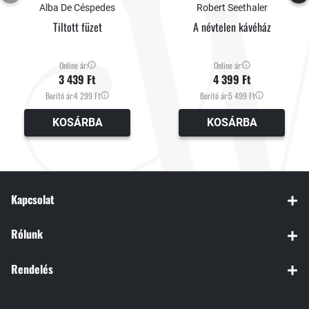
Alba De Céspedes
Robert Seethaler
Tiltott füzet
A névtelen kávéház
Online ár:
Online ár:
3 439 Ft
4 399 Ft
Borító ár:
4 299 Ft
Borító ár:
5 499 Ft
KOSÁRBA
KOSÁRBA
Kapcsolat
Rólunk
Rendelés