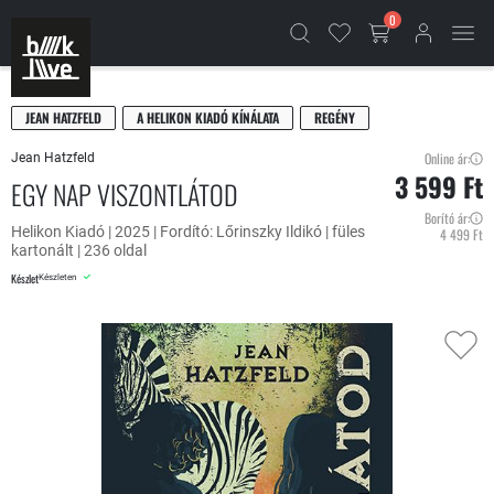
0
JEAN HATZFELD
A HELIKON KIADÓ KÍNÁLATA
REGÉNY
Online ár:
Jean Hatzfeld
3 599 Ft
EGY NAP VISZONTLÁTOD
Borító ár:
Helikon Kiadó | 2025 | Fordító: Lőrinszky Ildikó | füles
4 499 Ft
kartonált | 236 oldal
Készlet
Készleten