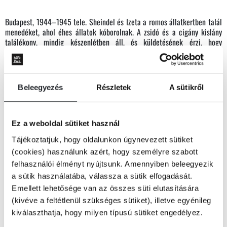
Budapest, 1944–1945 tele. Sheindel és Izeta a romos állatkertben talál
menedéket, ahol éhes állatok kóborolnak. A zsidó és a cigány kislány
találékony, mindig készenlétben áll, és küldetésének érzi, hogy
megszervezze a zsiráfok, zebrák és más állatok szöktetését a nácik
birtokolta és a Vörös Hadsereg szorongatta városból. Sheindel
évtizedekkel a háború után visszatér Budapestre, és hosszú kutatásba
kezd Izeta után. 1995-ben, a szintén ostrom sújtotta Szarajevóban még
Tovább
Beleegyezés
Részletek
A sütikről
mindig őt keresi. Jean Hatzfeld regénye egyszerre apokaliptikus,
megindító és a végletekig letisztult. A két kislány barátságáról olvasva,
KÖNYV ADATAI
amelyet az állatokkal való kapcsolatuk erősít meg, egy örömteli rejtély
részesei lehetünk.
Ez a weboldal sütiket használ
Tájékoztatjuk, hogy oldalunkon úgynevezett sütiket
VIDEÓK
(cookies) használunk azért, hogy személyre szabott
felhasználói élményt nyújtsunk. Amennyiben beleegyezik
Jean Hatzfeld
(1949) francia író, újságíró, a Gallimard szerzője.
a sütik használatába, válassza a sütik elfogadását.
Madagaszkárban született egy nyolcgyerekes család negyedik
Emellett lehetősége van az összes süti elutasítására
gyerekeként. Gyerekkorát Le Chambon-sur-Lignonban töltötte, amelynek
RÉSZLET A KÖNYVBŐL
(kivéve a feltétlenül szükséges sütiket), illetve egyénileg
a lakói a második világháború alatt zsidók ezreinek nyújtottak
kiválaszthatja, hogy milyen típusú sütiket engedélyez.
menedéket. Mielőtt Párizsba költözött volna, dolgozott gyárban is. Olyan
kiemelkedő lapokba, magazinokba írt, mint a Libération, L'Équipe,