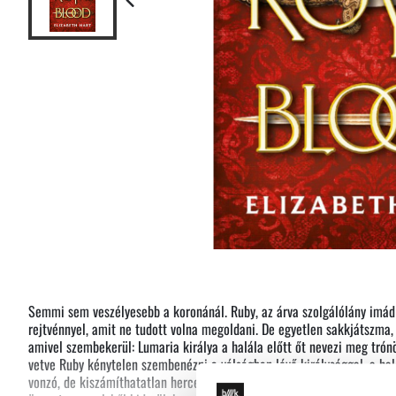
Semmi sem veszélyesebb a koronánál. Ruby, az árva szolgálólány imád
rejtvénnyel, amit ne tudott volna megoldani. De egyetlen sakkjátszma, 
amivel szembekerül: Lumaria királya a halála előtt őt nevezi meg trón
vetve Ruby kénytelen szembenézni a válságban lévő királysággal, a hal
vonzó, de kiszámíthatatlan herceggel, akik nem hajlandóak harc nélkül