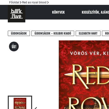
Főoldal
Red as royal blood
KÖNYVEK
KIEGÉSZÍTŐK, AJÁ
ÚJDONSÁGOK
ÚJDONSÁGOK – KOLIBRI KIADÓ
ELIZABETH HART
RO
ÚJ!