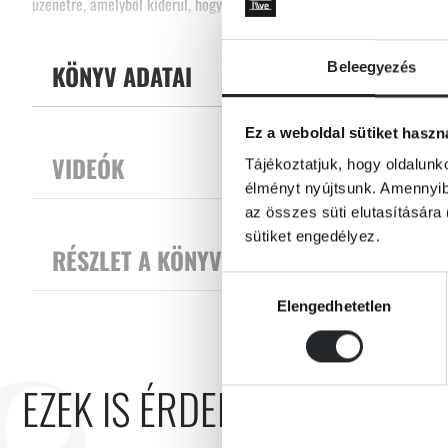
üzenetre, amelyből kiderül, hogy a királyt meggyilkolták. És ő lehet a
kényelmetlen szövetségeket köt, miközben megpróbálja megoldani a kirá
Tovább
múltban rejtőzik, akárcsak saját származásának titka. Az idő fogy. A 
kell találnia, mielőtt a gyilkos eljön érte is.
KÖNYV ADATAI
Beleegyezés
Ez a weboldal sütiket haszn
VIDEÓK
Tájékoztatjuk, hogy oldalunk
élményt nyújtsunk. Amennyibe
az összes süti elutasítására 
sütiket engedélyez.
RÉSZLET A KÖNYVBŐL
Hozzájárulás
Elengedhetetlen
kiválasztása
EZEK IS ÉRDEKELHETNEK