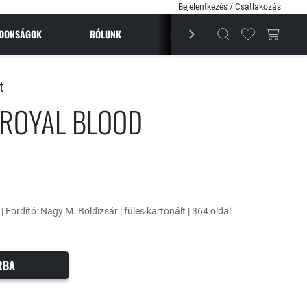
Bejelentkezés / Csatlakozás
JDONSÁGOK
RÓLUNK
BESTSELLEREK
MAGAZI
t
 ROYAL BLOOD
 | Fordító: Nagy M. Boldizsár | füles kartonált | 364 oldal
RBA