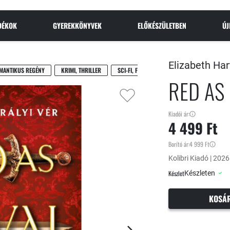
NDÉKOK
GYEREKKÖNYVEK
ELŐKÉSZÜLETBEN
Ú
Elizabeth Har
MANTIKUS REGÉNY
KRIMI, THRILLER
SCI-FI, FANTASY
YOUNG ADULT
RED AS
Kiadói ár:
4 499 Ft
Borító ár:
4 999 Ft
Kolibri Kiadó | 2026
Készlet
Készleten
KOSÁ