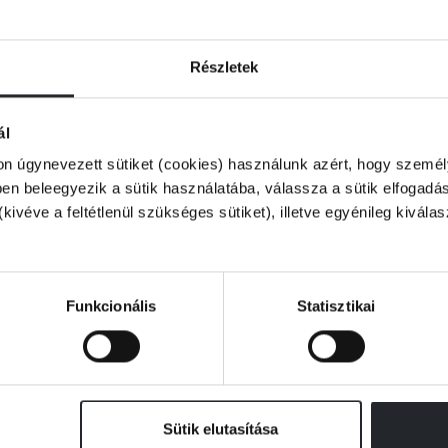
 következő. Nem tudva, kiben bízhat, Ruby
ly halálát övező rejtélyt. A válasz valahol a
sakkjátszma a végéhez közeledik. Válaszokat
Részletek
ál
on úgynevezett sütiket (cookies) használunk azért, hogy személy
n beleegyezik a sütik használatába, válassza a sütik elfogadás
(kivéve a feltétlenül szükséges sütiket), illetve egyénileg kivála
Funkcionális
Statisztikai
Sütik elutasítása