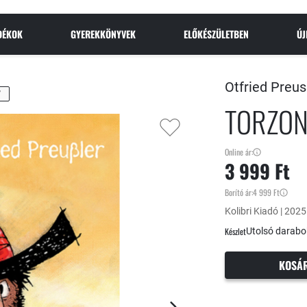
NDÉKOK
GYEREKKÖNYVEK
ELŐKÉSZÜLETBEN
Ú
Otfried Preus
Y
TORZON
Online ár:
3 999 Ft
Borító ár:
4 999 Ft
Kolibri Kiadó | 2025
Készlet
Utolsó darabo
KOSÁ