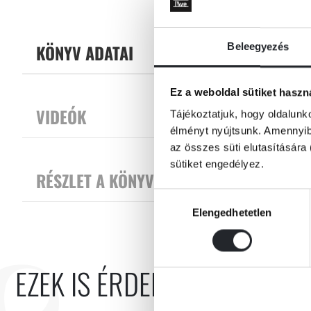
Tovább
A klasszikusnak számító német gyerekkönyvszerző, Otfried Preussler 
kedvencei.
KÖNYV ADATAI
Beleegyezés
Ez a weboldal sütiket haszn
VIDEÓK
Tájékoztatjuk, hogy oldalunk
élményt nyújtsunk. Amennyibe
az összes süti elutasítására 
sütiket engedélyez.
RÉSZLET A KÖNYVBŐL
Hozzájárulás
Elengedhetetlen
kiválasztása
EZEK IS ÉRDEKELHETNEK