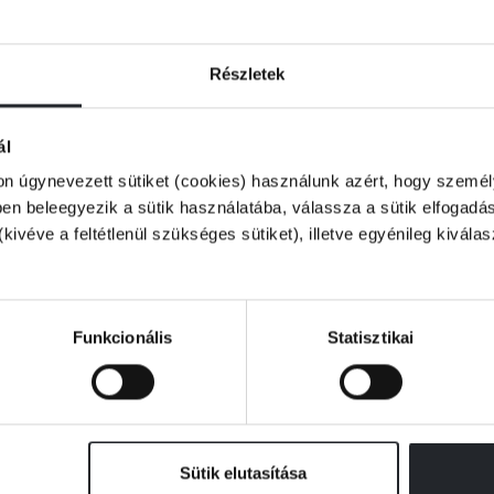
történetei immár 50 éve kicsik és nagyok
Részletek
ál
on úgynevezett sütiket (cookies) használunk azért, hogy személy
n beleegyezik a sütik használatába, válassza a sütik elfogadás
(kivéve a feltétlenül szükséges sütiket), illetve egyénileg kivála
Funkcionális
Statisztikai
Sütik elutasítása