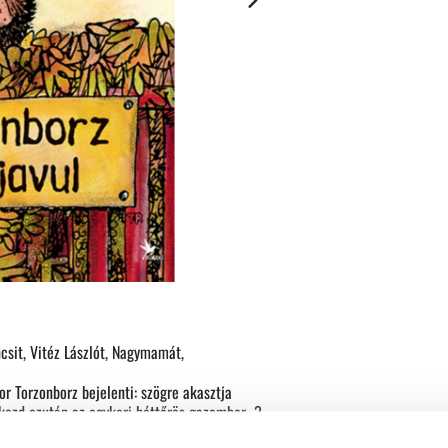
csit, Vitéz Lászlót, Nagymamát,
or Torzonborz bejelenti: szögre akasztja
kezd ezután az egykori héttőrös gazember...?