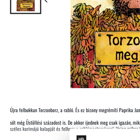
Újra felbukkan Torzonborz, a rabló. És ez bizony megrémíti Paprika Jan
sőt még Üstöllési századost is. De akkor ijednek meg csak igazán, mik
széles karimájú kalapját és felhagy a rablómesterséggel. Vajon mihez 