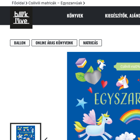
Főoldal
Csilivili matricák – Egyszarvúak
KÖNYVEK
KIEGÉSZÍTŐK, AJÁ
BALLON
ONLINE ÁRAS KÖNYVEINK
MATRICÁS