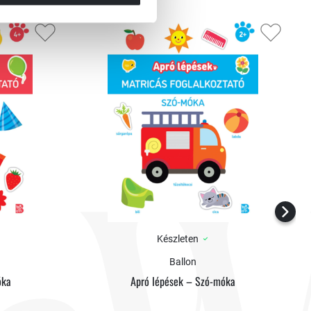
Készleten
Ballon
óka
Apró lépések – Szó-móka