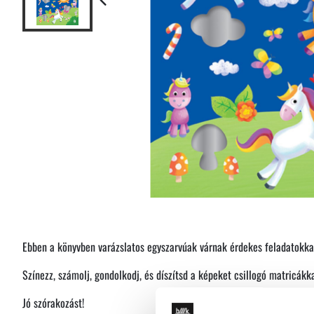
Ebben a könyvben varázslatos egyszarvúak várnak érdekes feladatokkal
Színezz, számolj, gondolkodj, és díszítsd a képeket csillogó matricákka
Jó szórakozást!