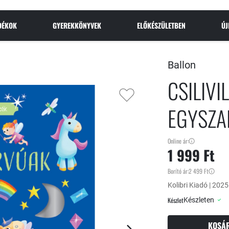
NDÉKOK
GYEREKKÖNYVEK
ELŐKÉSZÜLETBEN
Ú
Ballon
CSILIVI
EGYSZ
Online ár:
1 999 Ft
Borító ár:
2 499 Ft
Kolibri Kiadó | 2025 
Készlet
Készleten
KOSÁ