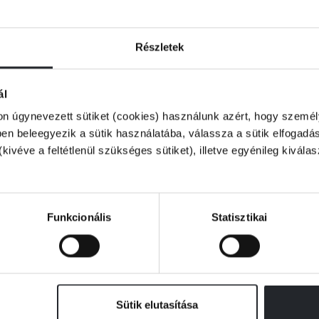
Részletek
ál
on úgynevezett sütiket (cookies) használunk azért, hogy személy
n beleegyezik a sütik használatába, válassza a sütik elfogadás
(kivéve a feltétlenül szükséges sütiket), illetve egyénileg kivála
Funkcionális
Statisztikai
Sütik elutasítása