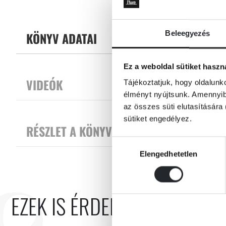
Beleegyezés
KÖNYV ADATAI
Ez a weboldal sütiket haszn
VIDEÓK
Tájékoztatjuk, hogy oldalunk
élményt nyújtsunk. Amennyibe
az összes süti elutasítására 
sütiket engedélyez.
RÉSZLET A KÖNYVBŐL
Hozzájárulás
Elengedhetetlen
kiválasztása
EZEK IS ÉRDEKELHETNEK