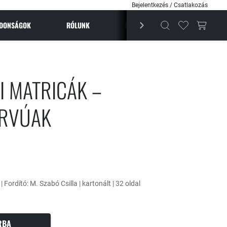
Bejelentkezés / Csatlakozás
JDONSÁGOK
RÓLUNK
BESTSELLEREK
MAGAZI
LI MATRICÁK –
ARVÚAK
| Fordító: M. Szabó Csilla | kartonált | 32 oldal
RBA